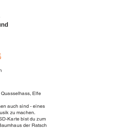
s
und
s
h
 Quasselhass, Elfe
en auch sind - eines
Musik zu machen.
SD-Karte bist du zum
 Baumhaus der Ratsch