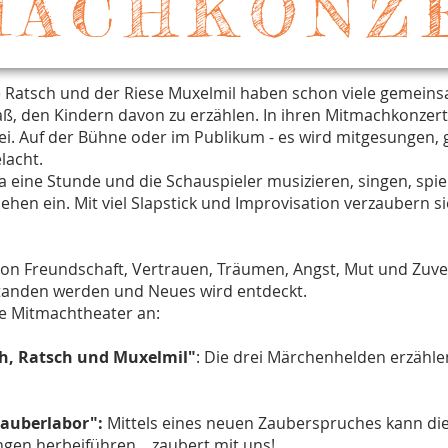
MACHKONZ
e Ratsch und der Riese Muxelmil haben schon viele gemein
ß, den Kindern davon zu erzählen. In ihren Mitmachkonzert
i. Auf der Bühne oder im Publikum - es wird mitgesungen, g
lacht.
a eine Stunde und die Schauspieler musizieren, singen, spi
hen ein. Mit viel Slapstick und Improvisation verzaubern s
von Freundschaft, Vertrauen, Träumen, Angst, Mut und Zuve
tanden werden und Neues wird entdeckt.
he Mitmachtheater an:
ch, Ratsch und Muxelmil"
: Die drei Märchenhelden erzähle
Zauberlabor":
Mittels eines neuen Zauberspruches kann die
en herbeiführen....zaubert mit uns!