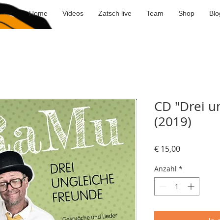
Home
Videos
Zatsch live
Team
Shop
Blo
CD "Drei u
(2019)
Preis
€ 15,00
Anzahl
*