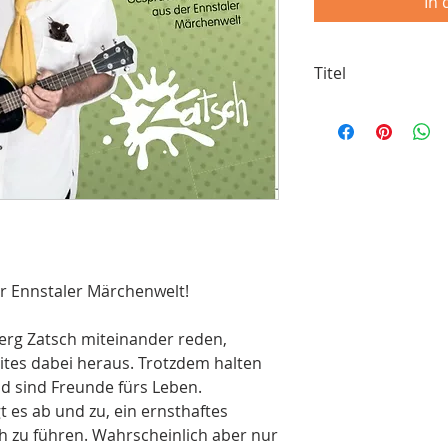
In
Titel
1. Hör doch mal zu
2. Hesse
3. Ist doch egal
4. Kuchen
5. Märchenwesen 1
6. Farbenblind
7. Ferkel Rindvieh E
8. Romantik
9. Ach so ist das
r Ennstaler Märchenwelt!
10. Hexenbesen
11. Danke
rg Zatsch miteinander reden,
12. Neues Dach
ites dabei heraus. Trotzdem halten
13. Komischer Duft
14. Loslassen
d sind Freunde fürs Leben.
15. Märchenwesen 
 es ab und zu, ein ernsthaftes
16. Wie bitte?
h zu führen. Wahrscheinlich aber nur
17. Märchenwelt W