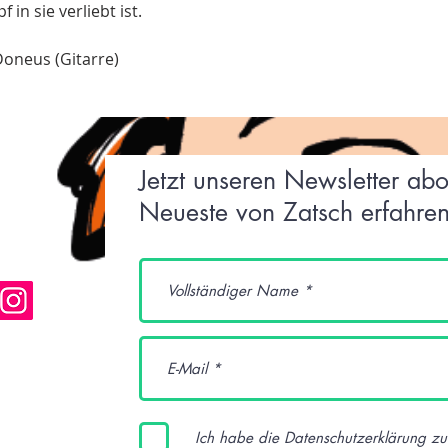
 in sie verliebt ist.
18. Sternengreifer
19. Meine Märchen
oneus (Gitarre)
20. Größe
21. Klapperwaldi
22. Hundemüde
23. Einzigartig
24. Frühstück
Jetzt unseren Newsletter ab
Neueste von Zatsch erfahren
Ich habe die Datenschutzerklärung z