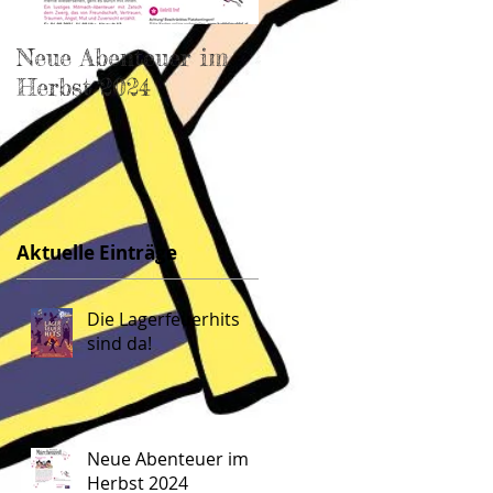
Neue Abenteuer im
ZaRaMu im Frühlin
Herbst 2024
2024
Aktuelle Einträge
Die Lagerfeuerhits
sind da!
Neue Abenteuer im
Herbst 2024