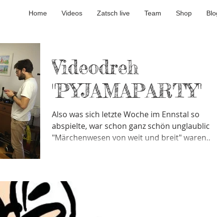
Home
Videos
Zatsch live
Team
Shop
Blo
Videodreh
"PYJAMAPARTY"
Also was sich letzte Woche im Ennstal so
abspielte, war schon ganz schön unglaublich:
"Märchenwesen von weit und breit" waren
unterwegs...