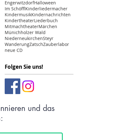
Engerwitzdorf
Halloween
Im Schöffl
Kinderliedermacher
Kindermusik
Kindernachrichten
Kindertheater
Liederbuch
Mitmachtheater
Märchen
Münichholzer Wald
Niederneukirchen
Steyr
Wanderung
Zatsch
Zauberlabor
neue CD
Folgen Sie uns!
onnieren und das
: