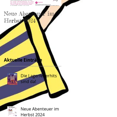
Neue Abenteuer im
ZaRaMu im Frühlin
Herbst 2024
2024
Aktuelle Einträge
Die Lagerfeuerhits
sind da!
Neue Abenteuer im
Herbst 2024