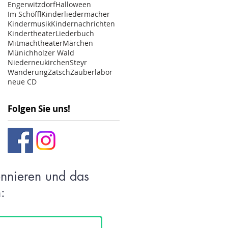
Engerwitzdorf
Halloween
Im Schöffl
Kinderliedermacher
Kindermusik
Kindernachrichten
Kindertheater
Liederbuch
Mitmachtheater
Märchen
Münichholzer Wald
Niederneukirchen
Steyr
Wanderung
Zatsch
Zauberlabor
neue CD
Folgen Sie uns!
onnieren und das
: